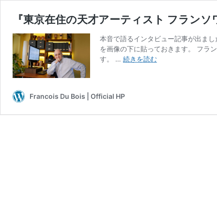
『東京在住の天才アーティスト フラン
本音で語るインタビュー記事が出まし
を画像の下に貼っておきます。 フラ
『東
す。 …
続きを読む
京
在
住
Francois Du Bois | Official HP
の
天
才
ア
ー
テ
ィ
ス
ト
フ
ラ
ン